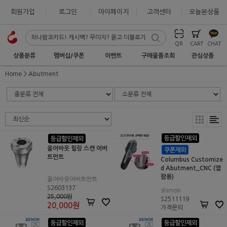
회원가입
로그인
마이페이지
고객센터
오늘본상품
QR
CART
CHAT
상품분류
멤버십/쿠폰
이벤트
구매물품조회
관심상품
Home
Abutment
올어바웃 힐링 스캔 어버
트먼트
Columbus Customize
d Abutment_CNC (열
람용)
올어바웃어버트먼트
S2603137
shimon
25,000원
S2511119
20,000
원
가격문의