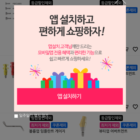
픽스 커넥터
텐팅 캡
코웰메디
코웰메디
S2008166
S2008165
11,000원
11,000원
11,000
원
11,000
원
바이트 임프레션 코핑
볼륨업 힐링 어버트먼트
코웰메디
코웰메디
S2003158
S2003154
22,000원
27,500원
22,000
원
27,500
원
일주일간 열지 않기
볼륨업 임플란트 게이지
뷰티업 어버트먼트