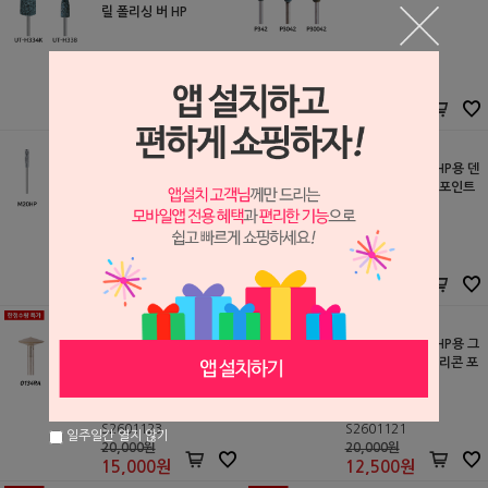
릴 폴리싱 버 HP
EVE
NTI Kahla
S2605376
S2605310
26,000원
53,000원
23,400
원
49,200
원
EVE 플렉스 핀 만드릴
(한정 수량 특가) HP용 덴
쳐 팔리싱 실리콘 포인트
EVE
세일글로발
S2604046
S2601122
15,900원
20,000원
13,500
원
12,500
원
(한정 수량 특가) RA용 그
(한정 수량 특가) HP용 그
레이 레진 팔리싱 실리콘
린 골드 팔리싱 실리콘 포
포인트
인트
세일글로발
세일글로발
S2601123
S2601121
일주일간 열지 않기
20,000원
20,000원
15,000
원
12,500
원