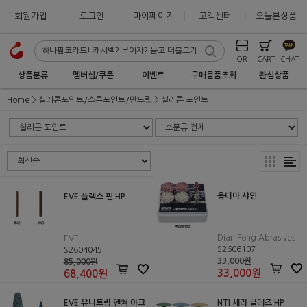
회원가입
로그인
마이페이지
고객센터
오늘본상품
QR
CART
CHAT
상품분류
멤버십/쿠폰
이벤트
구매물품조회
관심상품
Home
실리콘포인트/스톤포인트/만드릴
실리콘 포인트
옵티마 샤인
EVE 플렉스 핀 HP
Dian Fong Abrasives
EVE
S2606107
S2604045
33,000원
85,000원
33,000
원
68,400
원
EVE 유니트림 덴쳐 아크
NTI 세라 글레즈 HP