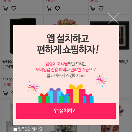
글래스 투쓰 (LED) (D-E24)
베이스 투쓰(D-E20) (수제
블리칭 (D-A20) (수제작,2-
(수제작,2-3주소요)
작,2-3주소요)
3주소요)
S1302011
S1212053
S1210020
(품절)
(품절)
(품절)
일주일간 열지 않기