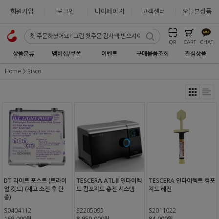
회원가입
로그인
마이페이지
고객센터
오늘본상품
QR
CART
CHAT
상품분류
멤버십/쿠폰
이벤트
구매물품조회
관심상품
Home
Bisco
DT 라이트 포스트 (트라이
TESCERA ATL Ⅱ 인다이렉
TESCERA 인다이렉트 컴포
얼 킷트) (재고 소진 후 단
트 컴포지트 충전 시스템
지트 레진
종)
S0404112
S2205093
S2011022
169,000원
8,950,000원
84,000원