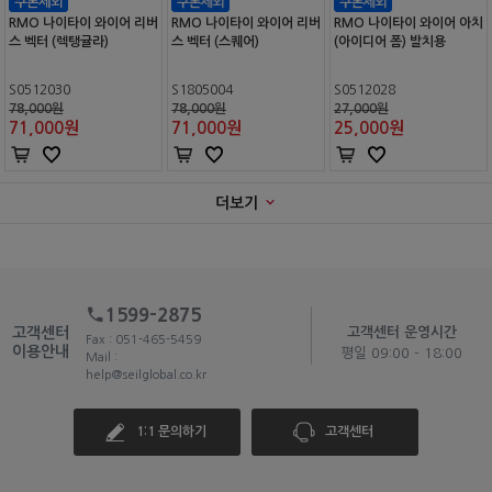
RMO 나이타이 와이어 리버
RMO 나이타이 와이어 리버
RMO 나이타이 와이어 아치
스 벡터 (렉탱귤라)
스 벡터 (스퀘어)
(아이디어 폼) 발치용
S0512030
S1805004
S0512028
78,000원
78,000원
27,000원
71,000
원
71,000
원
25,000
원
더보기
1599-2875
고객센터
고객센터 운영시간
Fax : 051-465-5459
이용안내
평일 09:00 - 18:00
Mail :
help@seilglobal.co.kr
1:1 문의하기
고객센터