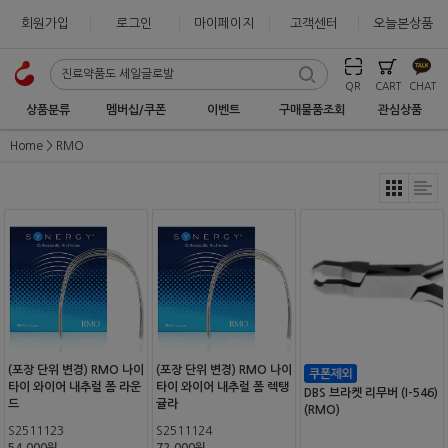
회원가입
로그인
마이페이지
고객센터
오늘본상품
QR
CART
CHAT
상품분류
멤버십/쿠폰
이벤트
구매물품조회
관심상품
Home
RMO
(포장 단위 변경) RMO 나이
(포장 단위 변경) RMO 나이
타이 와이어 내추럴 폼 라운
타이 와이어 내추럴 폼 렉탱
DBS 브라켓 리무버 (I-546)
드
귤라
(RMO)
S2511123
S2511124
54,000원
72,000원