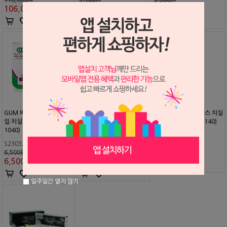
106,000
원
1,100
원
3,300
원
GUM 버틀러위브 논왁스 타
GUM 버틀러위브 민트 왁스
GUM 버틀러위브 왁스 치실
입 치실 183m / 200yd (#
타입 치실 183m / 200yd
183m / 200yd (#1140)
1040)
(#1840)
S2303290
S2303291
S2204141
6,500원
6,500원
단종
6,500
원
6,500
원
일주일간 열지 않기