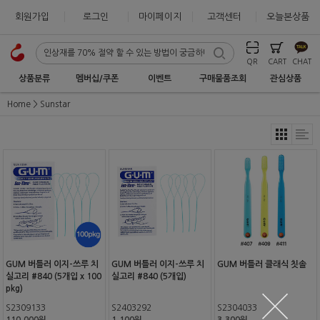
회원가입
로그인
마이페이지
고객센터
오늘본상품
QR
CART
CHAT
상품분류
멤버십/쿠폰
이벤트
구매물품조회
관심상품
Home
Sunstar
GUM 버틀러 이지-쓰루 치
GUM 버틀러 이지-쓰루 치
GUM 버틀러 클래식 칫솔
실고리 #840 (5개입 x 100
실고리 #840 (5개입)
pkg)
S2309133
S2403292
S2304033
110,000원
1,100원
3,300원