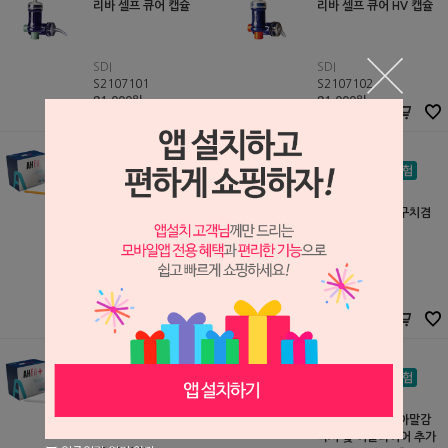
리바 셀프 큐어 캡슐
리바 셀프 큐어 HV 캡슐
SDI
SDI
S2107101
S2107102
81,000원
81,000원
81,000
원
81,000
원
AHfil 킷트 (전치부용)
AHfil+ 캡슐 (전구치겸
AHL
용)
S2405142
50,560원
AHL
50,560
원
S2405141
81,000원
81,000
원
AHfil+ 킷트 (전구치겸
용)
[10pkg 구매 시 아말감
AHL
믹서 및 어플라이어 추가