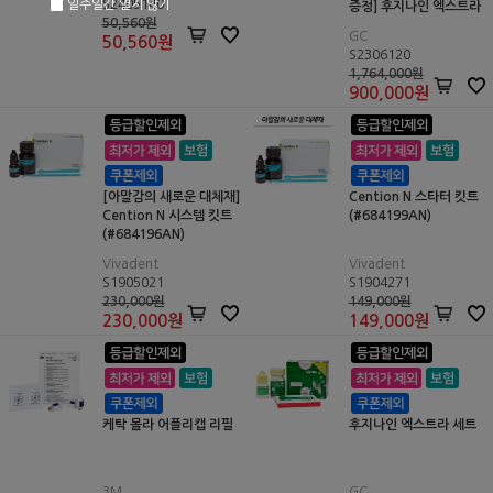
S2405140
일주일간 열지 않기
증정] 후지나인 엑스트라
50,560원
캡슐
GC
50,560
원
S2306120
1,764,000원
900,000
원
[아말감의 새로운 대체재]
Cention N 스타터 킷트
Cention N 시스템 킷트
(#684199AN)
(#684196AN)
Vivadent
Vivadent
S1905021
S1904271
230,000원
149,000원
230,000
원
149,000
원
케탁 몰라 어플리캡 리필
후지나인 엑스트라 세트
3M
GC