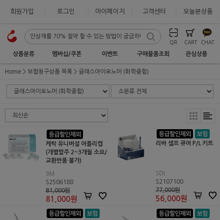
회원가입
로그인
마이페이지
고객센터
오늘본상품
QR
CART
CHAT
상품분류
멤버십/쿠폰
이벤트
구매물품조회
관심상품
Home
보험청구상품 목록
글래스아이오노머 (화학중합)
리바 셀프 큐어 P/L 키트
케탁 유니버셜 어플리캡
(개별발주 2~3개월 소요/
교환반품 불가)
SDI
3M
S2107100
S2506188
77,000원
81,000원
56,000
원
81,000
원