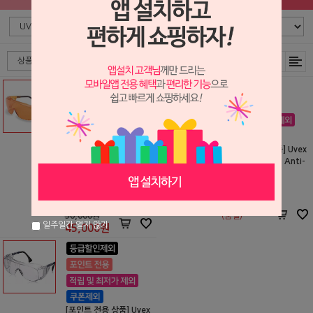
[포인트 전용 상품] Uvex
[포인트 전용 상품] Uvex
UV 차단용 보안경 (S036
보안경 (S2510C, Anti-
0X, Anti-Fog, 오렌지)
Fog, 클리어)
UVEX
UVEX
P2212126
P2212125
50,000원
(품절)
일주일간 열지 않기
45,000
원
[포인트 전용 상품] Uvex