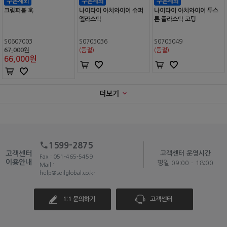
크림퍼블 훅
나이타이 아치와이어 슈퍼
나이타이 아치와이어 투스
엘라스틱
톤 플라스틱 코팅
S0607003
S0705036
S0705049
67,000원
(품절)
(품절)
66,000
원
더보기
1599-2875
고객센터
고객센터 운영시간
Fax : 051-465-5459
이용안내
평일 09:00 - 18:00
Mail :
help@seilglobal.co.kr
1:1 문의하기
고객센터