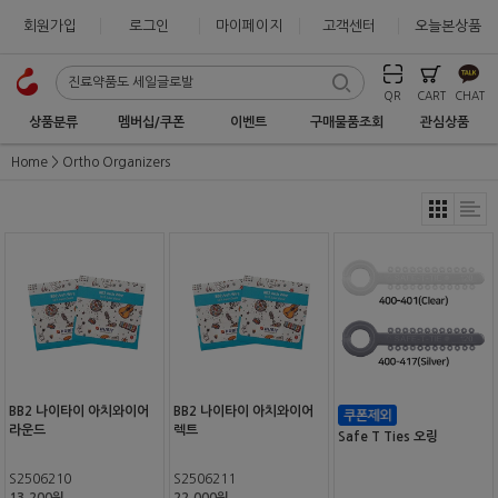
회원가입
로그인
마이페이지
고객센터
오늘본상품
QR
CART
CHAT
상품분류
멤버십/쿠폰
이벤트
구매물품조회
관심상품
Home
Ortho Organizers
BB2 나이타이 아치와이어
BB2 나이타이 아치와이어
라운드
렉트
Safe T Ties 오링
S2506210
S2506211
13,200원
22,000원