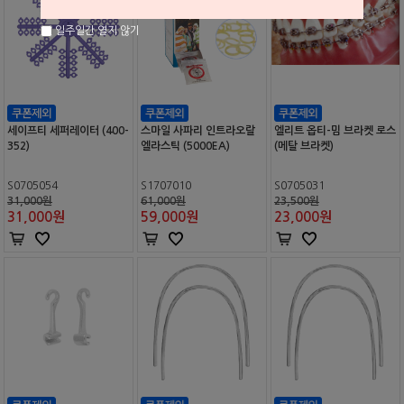
일주일간 열지 않기
세이프티 세퍼레이터 (400-
스마일 사파리 인트라오랄
엘리트 옵티-밈 브라켓 로스
352)
엘라스틱 (5000EA)
(메탈 브라켓)
S0705054
S1707010
S0705031
31,000원
61,000원
23,500원
31,000
원
59,000
원
23,000
원