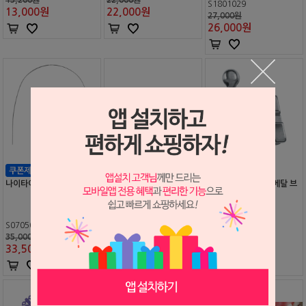
S1801029
13,000
원
22,000
원
27,000원
26,000
원
나이타이 아치와이어 딤플
나이타이 아치와이어 리버
디-밈 브라켓 로스 (메탈 브
스-커브드
라켓)
S0705047
S0705051
S0705029
35,000원
47,000원
23,500원
33,500
원
45,500
원
23,000
원