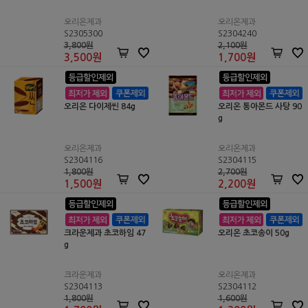
오리온제과
오리온제과
S2305300
S2304240
3,800원
2,100원
3,500
원
1,700
원
오리온 다이제씬 84g
오리온 통아몬드 사탕 90
g
오리온제과
오리온제과
S2304116
S2304115
1,800원
2,700원
1,500
원
2,200
원
크라운제과 초코하임 47
오리온 초코송이 50g
g
크라운제과
오리온제과
S2304113
S2304112
1,800원
1,600원