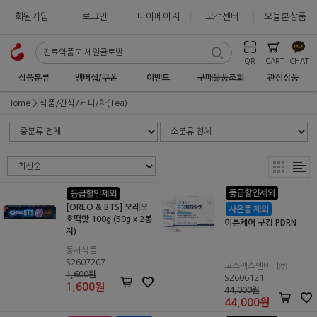
회원가입
로그인
마이페이지
고객센터
오늘본상품
QR
CART
CHAT
상품분류
멤버십/쿠폰
이벤트
구매물품조회
관심상품
Home
식품/간식/커피/차(Tea)
[OREO & BTS] 오레오
호떡맛 100g (50g x 2봉
이튼케어 구강 PDRN
지)
동서식품
S2607207
코스맥스엔비티㈜
1,600원
S2606121
1,600
원
44,000원
44,000
원