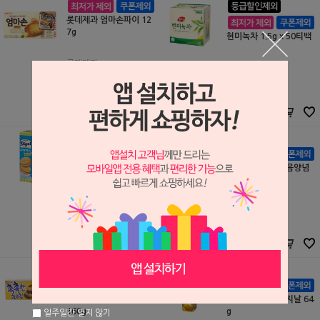
롯데제과 엄마손파이 12
7g
현미녹차 1.5g x 50티백
롯데제과
S2502170
동서
4,400원
S2309034
3,600
원
7,400원
6,100
원
오리온 다이제샌드 93g
오리온 고래밥 볶음양념
맛 46g
롯데제과
오리온
S2306190
S2307240
(품절)
1,100원
1,100
원
오리온 뉴 촉촉한 초코칩
오리온 예감 오리지날 64
160g
g
일주일간 열지 않기