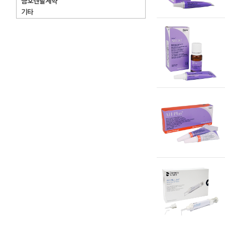
금호덴탈제약
기타