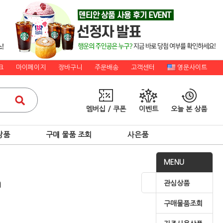
크
마이페이지
장바구니
주문배송
고객센터
영문사이트
멤버십 / 쿠폰
이벤트
오늘 본 상품
상품
구매 물품 조회
사은품
MENU
a
관심상품
구매물품조회