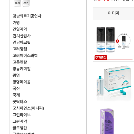
이미지
강남의료기공업사
거명
건일제약
건치산업사
경남아크릴
고려양행
고려에이스과학
고운덴탈
광동케미칼
광명
광명데이콤
국산
국제
굿닥터스
굿사이언스(애니픽)
그린라이브
그린제약
글로벌탑