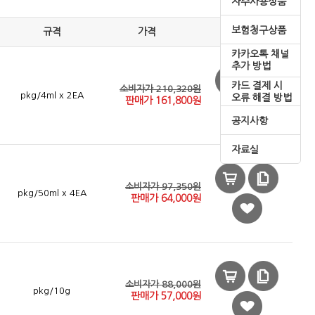
자주사용상품
보험청구상품
규격
가격
카카오톡 채널
추가 방법
카드 결제 시
소비자가 210,320원
pkg/4ml x 2EA
오류 해결 방법
판매가
161,800
원
공지사항
자료실
소비자가 97,350원
pkg/50ml x 4EA
판매가
64,000
원
소비자가 88,000원
pkg/10g
판매가
57,000
원