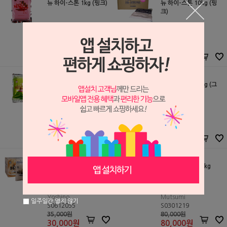
뉴 하이-스톤 1kg (핑크)
뉴 하이-스톤 10kg (핑
크)
Yoshino
Yoshino
S0612053
S0612057
8,000원
80,000원
7,500
원
65,000
원
뉴 하이-스톤 1kg (그린)
뉴 하이-스톤 10kg (그
린)
Yoshino
Yoshino
S0612054
S0612058
8,500원
85,000원
7,500
원
70,000
원
뉴 하이-락 3kg,18kg (초
네오 초경석고 10kg
경석고)
Yoshino
Mutsumi
일주일간 열지 않기
S0612055
S0301219
35,000원
80,000원
30,000
원
80,000
원