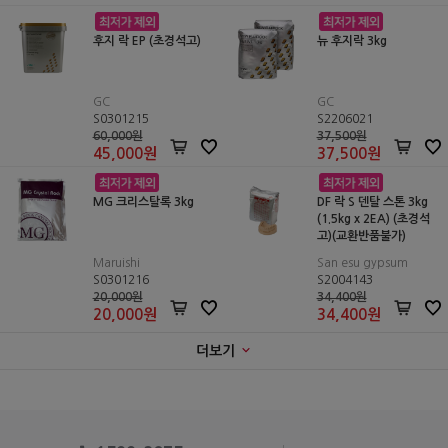
후지 락 EP (초경석고)
뉴 후지락 3kg
GC
GC
S0301215
S2206021
60,000원
37,500원
45,000
원
37,500
원
MG 크리스탈록 3kg
DF 락 S 덴탈 스톤 3kg
(1.5kg x 2EA) (초경석
고)(교환반품불가)
Maruishi
San esu gypsum
S0301216
S2004143
20,000원
34,400원
20,000
원
34,400
원
더보기