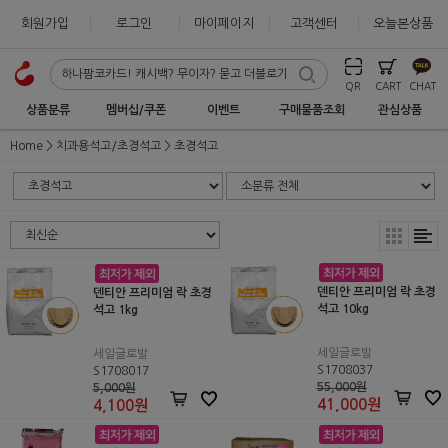
회원가입
로그인
마이페이지
고객센터
오늘본상품
QR
CART
CHAT
상품분류
멤버십/쿠폰
이벤트
구매물품조회
관심상품
Home
치과용석고/초경석고
초경석고
덴티안 프리미엄 락 초경
덴티안 프리미엄 락 초경
석고 10kg
석고 1kg
세일글로발
세일글로발
S1708037
S1708017
55,000원
5,000원
41,000
원
4,100
원