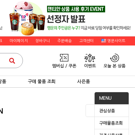
크
마이페이지
장바구니
주문배송
고객센터
영문사이트
멤버십 / 쿠폰
이벤트
오늘 본 상품
상품
구매 물품 조회
사은품
MENU
N
관심상품
구매물품조회