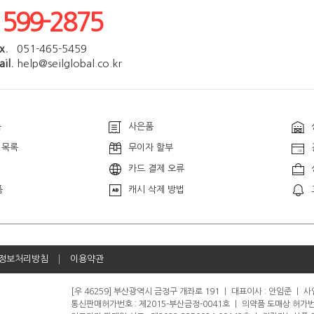
1599-2875
x.
051-465-5459
il.
help@seilglobal.co.kr
품
사은품
 목록
무이자 할부
카드 결제 오류
품
캐시 삭제 방법
정보처리방침
이용약관
[우 46259] 부산광역시 금정구 개좌로 191
ㅣ
대표이사 : 안임준
ㅣ
사업
통신판매허가번호 : 제2015-부산금정-0041호
ㅣ
의약품 도매상 허가번호 