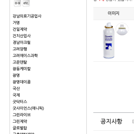
이미지
강남의료기공업사
거명
건일제약
건치산업사
경남아크릴
고려양행
고려에이스과학
고운덴탈
광동케미칼
광명
광명데이콤
국산
국제
굿닥터스
굿사이언스(애니픽)
그린라이브
공지사항
그린제약
글로벌탑