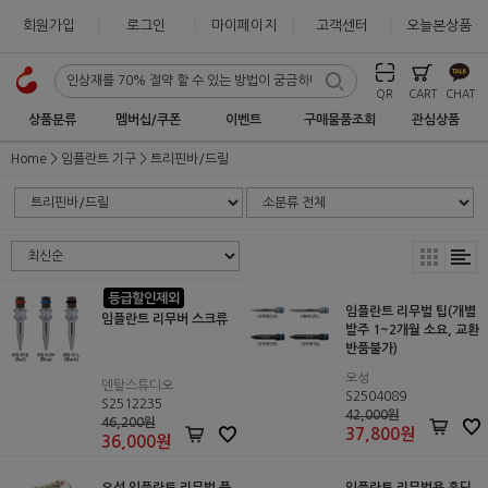
회원가입
로그인
마이페이지
고객센터
오늘본상품
QR
CART
CHAT
상품분류
멤버십/쿠폰
이벤트
구매물품조회
관심상품
Home
임플란트 기구
트리핀바/드릴
임플란트 리무벌 팁(개별
임플란트 리무버 스크류
발주 1~2개월 소요, 교환
반품불가)
오성
덴탈스튜디오
S2504089
S2512235
42,000원
46,200원
37,800
원
36,000
원