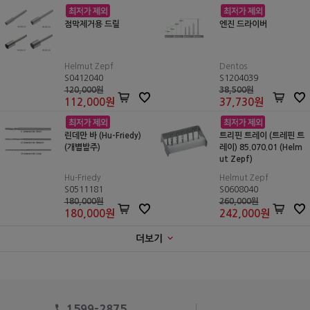
점막제거용 드릴
엔진 드라이버
Helmut Zepf
Dentos
S0412040
S1204039
120,000원
38,500원
112,000
원
37,730
원
린데만 바 (Hu-Friedy)
트리핀 트레이 (트레핀 트
(개별발주)
레이) 85.070.01 (Helm
ut Zepf)
Hu-Friedy
Helmut Zepf
S0511181
S0608040
180,000원
260,000원
180,000
원
242,000
원
더보기
1599-2875