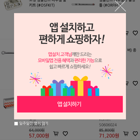
오성 임플란트 리무벌 풀
임플란트 리무벌용 홀딩
키트 (#OSFKIT)
툴 (#ORFIHT)
오성
오성
S2504088
S2504091
1,100,000원
77,000원
990,000
원
69,300
원
임플란트 리무벌용 라쳇
트리핀 바 (트레핀 버) 종
렌치 (#RWOS)
합 (#SD-TBA)
오성
Surgident
S2504090
S2504066
158,000원
280,000원
142,200
원
224,000
원
드릴 & 트리핀 바 (트레핀
린데만 본 커터
버) 스탠드 (DSTA16)
오성
Komet
일주일간 열지 않기
S0802211
S0606024
64,000원
85,800원
57,000
원
71,200
원