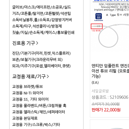
글러브/마스크/에이프런/소공포/실드
거즈/코튼롤/탈지면/코튼펠렛/석션팁
소독비닐봉투,롤/소독포/감염방지커버
소독제/타구,석션클리너/방청제
칫솔/치실/손소독제/케이스/홍보물인쇄
진료용 기구
>
진단/기본기구(미러,핀셋,익스플로러)
보존/보철기구(크라운리무버 외)
덴티안 임플란트 엔진
외과/치주기구(포셉,엘리베이터,큐렛)
이션 튜브 리필 (오토
교정용 재료/기구
가능)
>
(EA)
교정용 브라켓/튜브
세일글로발
교정용 Ni-Ti 와이어
상품코드 : S2109606
교정용 SS, 기타 와이어
소비자가 30,000원
교정용 몰라밴드/버튼/크림퍼블 훅
판매가
22,000
원
교정용 엘라스틱/체인/세퍼레이터
교정용 본딩재료
교정용 기구/스크류/박스/기타