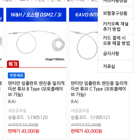
자주사용상품
보험청구상품
카카오톡 채널
추가 방법
카드 결제 시
오류 해결 방법
공지사항
자료실
게
덴티안 임플란트 엔진용 일리게
덴티안 임플란트 엔진용 일리게
이
이션 튜브 B Type (오토클레이
이션 튜브 C Type (오토클레이
브 가능)
브 가능)
(EA)
(EA)
세일글로발
세일글로발
상품코드 : S1905120
상품코드 : S1905121
소비자가 50,000원
소비자가 50,000원
판매가
43,000
원
판매가
43,000
원