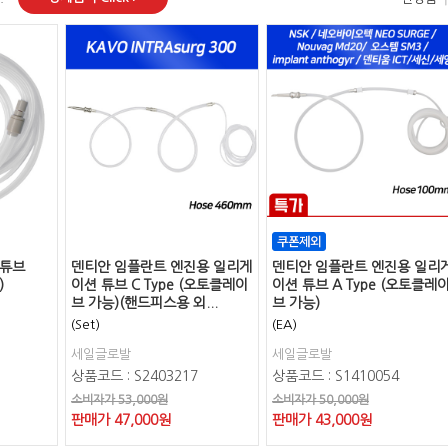
 튜브
덴티안 임플란트 엔진용 일리게
덴티안 임플란트 엔진용 일리
)
이션 튜브 C Type (오토클레이
이션 튜브 A Type (오토클레
브 가능)(핸드피스용 외...
브 가능)
(Set)
(EA)
세일글로발
세일글로발
상품코드 : S2403217
상품코드 : S1410054
소비자가 53,000원
소비자가 50,000원
판매가
47,000
원
판매가
43,000
원