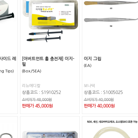
어사이드 레
[어버트먼트 홀 충전재] 이지-
이지 그립
필
(EA)
ng Tips)
(Box/5EA)
리뉴메디칼
보나텍
상품코드 : S1910252
상품코드 : S1005025
소비자가 48,000원
소비자가 40,000원
판매가
45,000
원
판매가
40,000
원