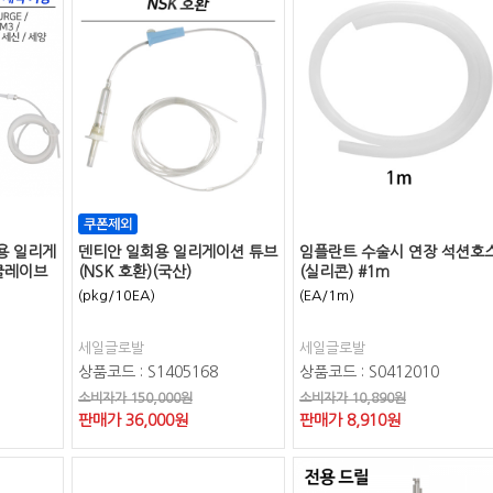
용 일리게
덴티안 일회용 일리게이션 튜브
임플란트 수술시 연장 석션호
클레이브
(NSK 호환)(국산)
(실리콘) #1m
(pkg/10EA)
(EA/1m)
세일글로발
세일글로발
상품코드 : S1405168
상품코드 : S0412010
소비자가 150,000원
소비자가 10,890원
판매가
36,000
원
판매가
8,910
원