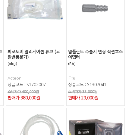
브
피조토미 일리게이션 튜브 (교
임플란트 수술시 연장 석션호스
환반품불가)
어댑터
(pkg)
(EA)
Acteon
오성
상품코드 : S1702007
상품코드 : S1307041
소비자가 400,000원
소비자가 33,000원
판매가
380,000
원
판매가
29,000
원