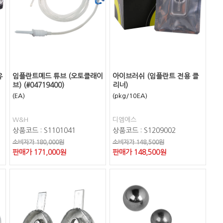
유
임플란트메드 튜브 (오토클래이
아이브러쉬 (임플란트 전용 클
브) (#04719400)
리너)
(EA)
(pkg/10EA)
W&H
디엠에스
상품코드 : S1101041
상품코드 : S1209002
소비자가 180,000원
소비자가 148,500원
판매가
171,000
원
판매가
148,500
원