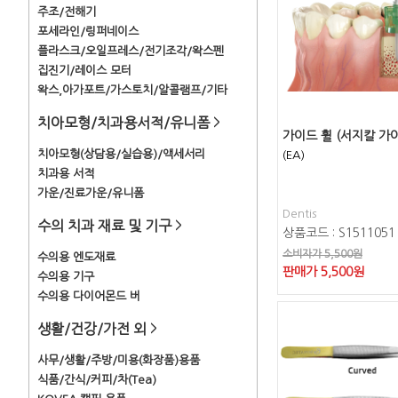
주조/전해기
포세라인/링퍼네이스
플라스크/오일프레스/전기조각/왁스펜
집진기/레이스 모터
왁스,아가포트/가스토치/알콜램프/기타
치아모형/치과용서적/유니폼
>
가이드 휠 (서지칼 가이
치아모형(상담용/실습용)/액세서리
(EA)
치과용 서적
가운/진료가운/유니폼
Dentis
수의 치과 재료 및 기구
>
상품코드 : S1511051
소비자가 5,500원
수의용 엔도재료
판매가
5,500
원
수의용 기구
수의용 다이어몬드 버
생활/건강/가전 외
>
사무/생활/주방/미용(화장품)용품
식품/간식/커피/차(Tea)