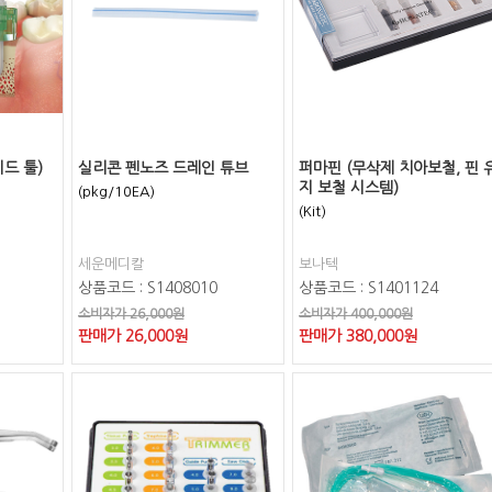
드 툴)
실리콘 펜노즈 드레인 튜브
퍼마핀 (무삭제 치아보철, 핀 
지 보철 시스템)
(pkg/10EA)
(Kit)
세운메디칼
보나텍
상품코드 : S1408010
상품코드 : S1401124
소비자가 26,000원
소비자가 400,000원
판매가
26,000
원
판매가
380,000
원