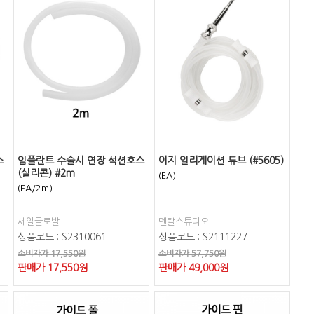
스
임플란트 수술시 연장 석션호스
이지 일리게이션 튜브 (#5605)
(실리콘) #2m
(EA)
(EA/2m)
세일글로발
덴탈스튜디오
상품코드 : S2310061
상품코드 : S2111227
소비자가 17,550원
소비자가 57,750원
판매가
17,550
원
판매가
49,000
원