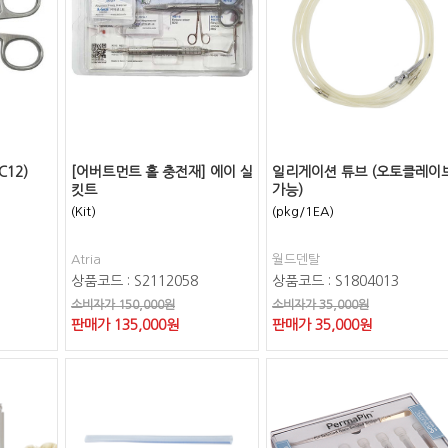
C12)
[어버트먼트 홀 충전재] 에이 실
일리게이션 튜브 (오토클레이
킷트
가능)
(Kit)
(pkg/1EA)
Atria
월드덴탈
상품코드 : S2112058
상품코드 : S1804013
소비자가 150,000원
소비자가 35,000원
판매가
135,000
원
판매가
35,000
원