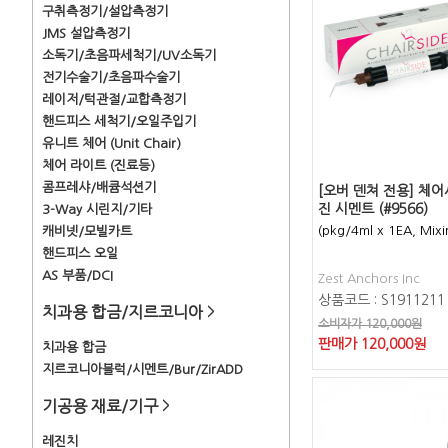
구취측정기/설압측정기
JMS 설압측정기
소독기/초음파세척기/UV소독기
전기수술기/초음파수술기
레이저/턱관절/교합측정기
핸드피스 세척기/오일주입기
유니트 체어 (Unit Chair)
체어 라이트 (진료등)
콤프레샤/배큠석션기
[오버 덴쳐 전용] 체
진 시멘트 (#9566)
3-Way 시린지/기타
(pkg/4ml x 1EA, Mixi
캐비넷/모빌카트
핸드피스 오일
AS 부품/DCI
Zest Anchors Inc
상품코드 : S1911211
치과용 합금/지르코니아
>
소비자가 120,000원
판매가
120,000
원
치과용 합금
지르코니아블럭/시멘트/Bur/ZirADD
기공용 재료/기구
>
레진치