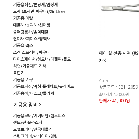
기공용레진/본딩재/인상재
도재 (포세린 파우더)/Zir Liner
기공용 메탈
매몰재/분리재/신터링
솔더링봉사/솔더메탈
연마재/퍼미스/광택재
기공용 왁스
스캔 스프레이/파우더
에이 실 전용 시져 (#S
다이스페이서/하드너/다웰핀/몰드
(EA)
석면/기공재료 기타
교합기
기공용 기구
Atria
기공브러쉬/믹싱 플레이트/블레이드
상품코드 : S2112059
기공용바/디스크/폴리셔
소비자가 45,000원
판매가
41,000
원
기공용 장비
>
기공용모터/에어터빈/핸드피스
샌드/펜 블라스터
모델트리머/진공매몰기
스팀크리너/서베이어/밀링