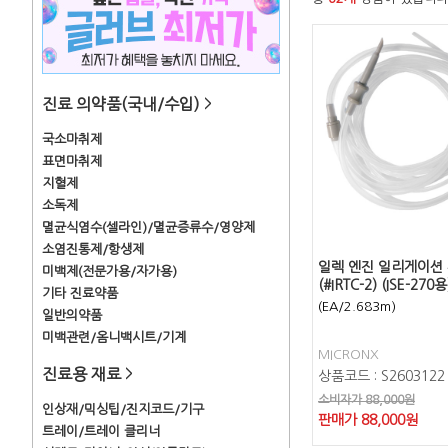
진료 의약품(국내/수입)
>
국소마취제
표면마취제
지혈제
소독제
멸균식염수(셀라인)/멸균증류수/영양제
소염진통제/항생제
일렉 엔진 일리게이션
미백제(전문가용/자가용)
(#IRTC-2) (ISE-270용
기타 진료약품
(EA/2.683m)
일반의약품
미백관련/옴니백시트/기계
MICRONX
진료용 재료
>
상품코드 : S2603122
소비자가 88,000원
인상재/믹싱팁/진지코드/기구
판매가
88,000
원
트레이/트레이 클리너