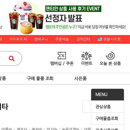
크
마이페이지
장바구니
주문배송
고객센터
영문사이트
멤버십 / 쿠폰
이벤트
오늘 본 상품
상품
구매 물품 조회
사은품
MENU
기타
관심상품
구매물품조회
이름순
제조사
추천순
인기순
높은가격순
낮은가격순