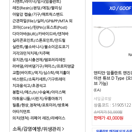
시멘트/라이너/임시(임플란트)
레진(Resin)/본딩/에칭/팔리싱
아말감 캡슐/기구/매트릭스밴드
근관파일(File)/실러/GP&PP/MTA 외
코아(Core)/핀(Pin)/포스트(Post)
다이아바(BUR)/카바이드바/덴쳐바
실리콘포인트/스톤포인트/만드릴
실란트/불소바니시/불소이온도포기
지각과민처치재/치주팩
유치관/임시충전재/템포러리레진
러버댐/러버댐기구/퍼미스/프로피앵글
교합(바이트)/먹지/심스탁/먹지홀더
덴티안 임플란트 엔진
이션 튜브 D Type 
바스탠드/소독카세트/기구트레이
브 가능)
치과용석고/초경석고
(EA)
봉합사/메스/IV/수술복/아이스팩
마취용니들/시린지/무통마취기
세일글로발
상품코드 : S1905122
필름/현상,정착액/포토미러/방호복
아타치먼트
소비자가 50,000원
판매가
43,000
원
의치(덴쳐) 리페어 레진/리베이스
소독/감염예방/위생관리
>