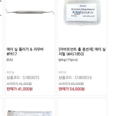
에이 실 플러거 & 리무버
[어버트먼트 홀 충전재] 에이 실
#PR17
리필 (#AS1850)
(EA)
(pkg/15pcs)
Atria
Atria
상품코드 : S1803015
상품코드 : S1803014
소비자가 45,000원
소비자가 60,000원
판매가
41,000
원
판매가
54,000
원