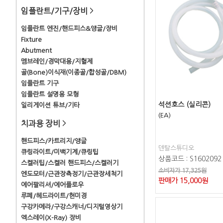
임플란트/기구/장비
>
임플란트 엔진/핸드피스&앵글/장비
Fixture
Abutment
멤브레인/경막대용/지혈제
골(Bone)이식재(이종골/합성골/DBM)
임플란트 기구
임플란트 설명용 모형
석션호스 (실리콘)
일리게이션 튜브/기타
(EA)
치과용 장비
>
핸드피스/카트리지/앵글
덴탈스튜디오
큐링라이트/미백기계/큐링팁
상품코드 : S1602092
스켈러팁/스켈러 핸드피스/스켈러기
소비자가 17,325원
엔도모터/근관장측정기/근관장세척기
판매가
15,000
원
에어팔리셔/에어플로우
루페/헤드라이트/현미경
구강카메라/구강스캐너/디지털영상기
엑스레이(X-Ray) 장비