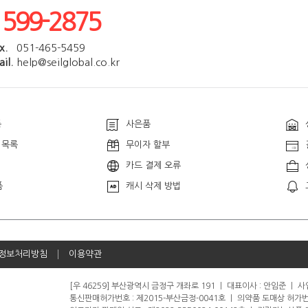
1599-2875
x.
051-465-5459
il.
help@seilglobal.co.kr
품
사은품
 목록
무이자 할부
카드 결제 오류
품
캐시 삭제 방법
정보처리방침
이용약관
[우 46259] 부산광역시 금정구 개좌로 191
ㅣ
대표이사 : 안임준
ㅣ
사업
통신판매허가번호 : 제2015-부산금정-0041호
ㅣ
의약품 도매상 허가번호 