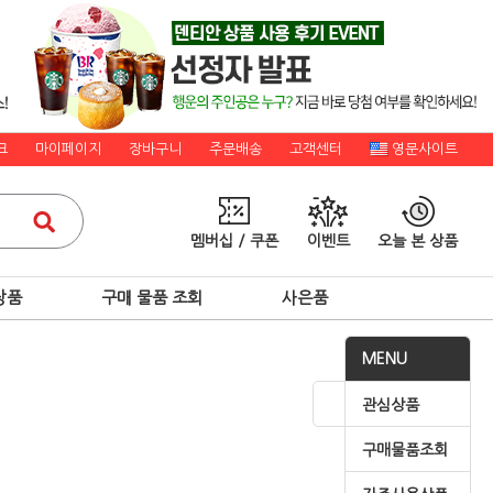
크
마이페이지
장바구니
주문배송
고객센터
영문사이트
멤버십 / 쿠폰
이벤트
오늘 본 상품
상품
구매 물품 조회
사은품
MENU
관심상품
구매물품조회